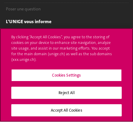
Poser une question
L'UNIGE vous informe
UNIGE Mobile
By clicking “Accept All Cookies”, you agree to the storing of
cookies on your device to enhance site navigation, analyze
Médias
site usage, and assist in our marketing efforts. You accept
for the main domain (unige.ch) as well as the sub domains
Offres d'emploi
(xxx.unige.ch).
Bibliothèque
Cookies Settings
Calendrier académique
Reject All
Médias sociaux UNIGE
Accept All Cookies
Accréditation