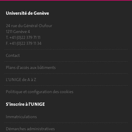
Université de Genève
24 rue du Général-Dufour
1211 Genève 4
T. +41 (0)22 379 71 11
F. +41 (0)22 379 11 34
Contact
Plans d'accès aux bâtiments
L'UNIGE de A à Z
Politique et configuration des cookies
S'inscrire à l'UNIGE
Immatriculations
Démarches administratives