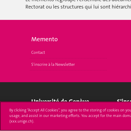
Rectorat ou les structures qui lui sont hiérar
Memento
Contact
S'inscrire à la Newsletter
Université de Genève
S'ins
By clicking “Accept All Cookies”, you agree to the storing of cookies on yo
24 rue du Général-Dufour
Immatri
usage, and assist in our marketing efforts. You accept for the main dom
1211 Genève 4
(xxx.unige.ch).
T. +41 (0)22 379 71 11
Démarch