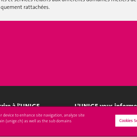
chiquement rattachées.
crire à l'UNIGE
L'UNIGE vous informe
ur device to enhance site navigation, analyze site
culations
UNIGE Mobile
Cookies S
ain (unige.ch) as well as the sub domains
es administratives
Médias