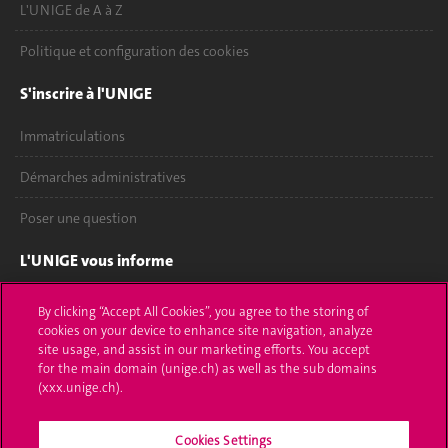
L'UNIGE de A à Z
Politique et configuration des cookies
S'inscrire à l'UNIGE
Immatriculations
Démarches administratives
Poser une question
L'UNIGE vous informe
UNIGE Mobile
By clicking “Accept All Cookies”, you agree to the storing of
cookies on your device to enhance site navigation, analyze
Médias
site usage, and assist in our marketing efforts. You accept
for the main domain (unige.ch) as well as the sub domains
Offres d'emploi
(xxx.unige.ch).
Bibliothèque
Cookies Settings