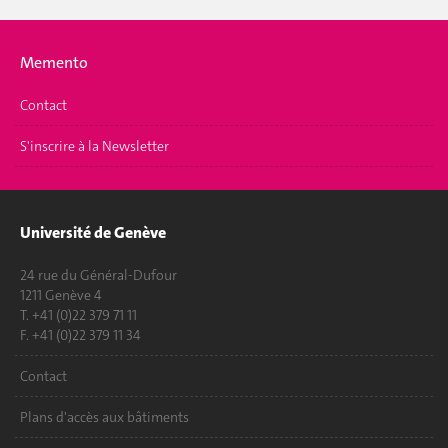
Memento
Contact
S'inscrire à la Newsletter
Université de Genève
24 rue du Général-Dufour
1211 Genève 4
T. +41 (0)22 379 71 11
F. +41 (0)22 379 11 34
Contact
Plans d'accès aux bâtiments