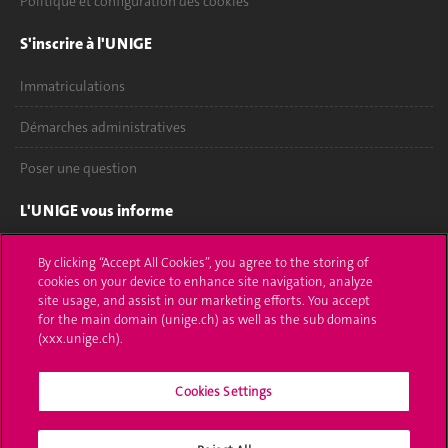
Politique et configuration des cookies
S'inscrire à l'UNIGE
Immatriculations
Démarches administratives
Poser une question
L'UNIGE vous informe
UNIGE Mobile
By clicking “Accept All Cookies”, you agree to the storing of
cookies on your device to enhance site navigation, analyze
Médias
site usage, and assist in our marketing efforts. You accept
for the main domain (unige.ch) as well as the sub domains
Offres d'emploi
(xxx.unige.ch).
Bibliothèque
Cookies Settings
Calendrier académique