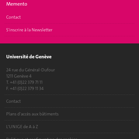
Memento
Contact
S'inscrire à la Newsletter
Université de Genève
24 rue du Général-Dufour
1211 Genève 4
T. +41 (0)22 379 71 11
F. +41 (0)22 379 11 34
Contact
Plans d'accès aux bâtiments
L'UNIGE de A à Z