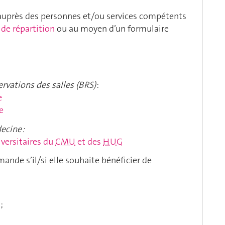
 auprès des personnes et/ou services compétents
 de répartition
ou au moyen d’un formulaire
ervations des salles (BRS)
:
e
e
ecine :
iversitaires du
CMU
et des
HUG
mande s’il/si elle souhaite bénéficier de
;