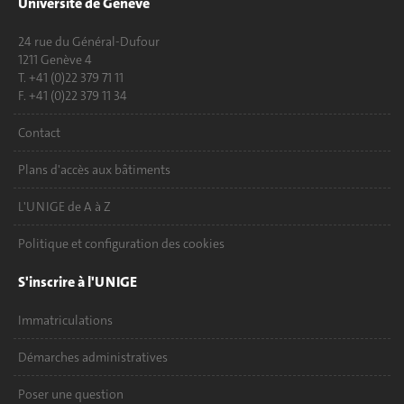
Université de Genève
24 rue du Général-Dufour
1211 Genève 4
T. +41 (0)22 379 71 11
F. +41 (0)22 379 11 34
Contact
Plans d'accès aux bâtiments
L'UNIGE de A à Z
Politique et configuration des cookies
S'inscrire à l'UNIGE
Immatriculations
Démarches administratives
Poser une question