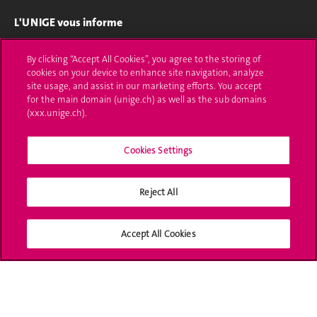
L'UNIGE vous informe
UNIGE Mobile
By clicking “Accept All Cookies”, you agree to the storing of
cookies on your device to enhance site navigation, analyze
Médias
site usage, and assist in our marketing efforts. You accept
for the main domain (unige.ch) as well as the sub domains
Offres d'emploi
(xxx.unige.ch).
Bibliothèque
Cookies Settings
Calendrier académique
Reject All
Médias sociaux UNIGE
Accept All Cookies
Accréditation