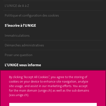
L'UNIGE de A à Z
Politique et configuration des cookies
S'inscrire à l'UNIGE
Immatriculations
Démarches administratives
Poser une question
L'UNIGE vous informe
UNIGE Mobile
By clicking “Accept All Cookies”, you agree to the storing of
cookies on your device to enhance site navigation, analyze
Médias
site usage, and assist in our marketing efforts. You accept
for the main domain (unige.ch) as well as the sub domains
Offres d'emploi
(xxx.unige.ch).
Bibliothèque