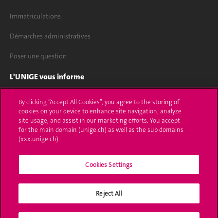
Immatriculations
Démarches administratives
Poser une question
L'UNIGE vous informe
UNIGE Mobile
By clicking “Accept All Cookies”, you agree to the storing of
cookies on your device to enhance site navigation, analyze
Médias
site usage, and assist in our marketing efforts. You accept
for the main domain (unige.ch) as well as the sub domains
Offres d'emploi
(xxx.unige.ch).
Bibliothèque
Cookies Settings
Calendrier académique
Reject All
Médias sociaux UNIGE