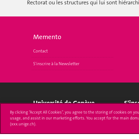
Rectorat ou les structures qui lui sont hiérar
Memento
Contact
S'inscrire à la Newsletter
Université de Genève
S'ins
By clicking “Accept All Cookies”, you agree to the storing of cookies on yo
24 rue du Général-Dufour
Immatri
usage, and assist in our marketing efforts. You accept for the main dom
1211 Genève 4
(xxx.unige.ch).
T. +41 (0)22 379 71 11
Démarch
F. +41 (0)22 379 11 34