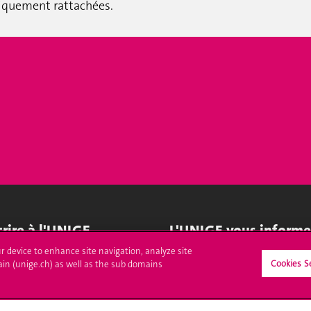
chiquement rattachées.
crire à l'UNIGE
L'UNIGE vous informe
ur device to enhance site navigation, analyze site
culations
UNIGE Mobile
Cookies S
ain (unige.ch) as well as the sub domains
es administratives
Médias