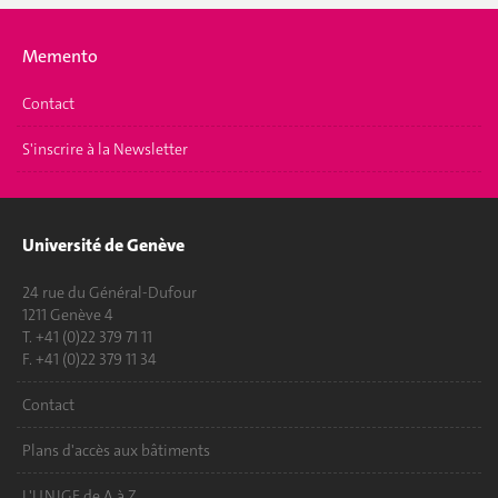
Memento
Contact
S'inscrire à la Newsletter
Université de Genève
24 rue du Général-Dufour
1211 Genève 4
T. +41 (0)22 379 71 11
F. +41 (0)22 379 11 34
Contact
Plans d'accès aux bâtiments
L'UNIGE de A à Z